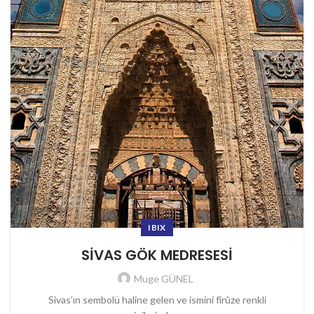
IBIX
SİVAS GÖK MEDRESESİ
Muge GÜNEL
Sivas’ın sembolü haline gelen ve ismini fîrûze renkli