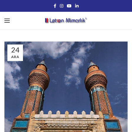
24
ARA