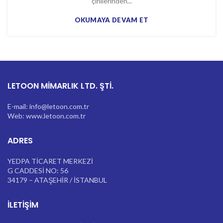
çinilerinden...
OKUMAYA DEVAM ET
LETOON MİMARLIK LTD. ŞTİ.
E-mail: info@letoon.com.tr
Web: www.letoon.com.tr
ADRES
YEDPA TİCARET MERKEZİ
G CADDESİ NO: 56
34179 – ATAŞEHİR / İSTANBUL
İLETIŞIM