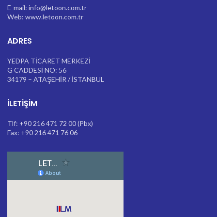
E-mail: info@letoon.com.tr
Web: www.letoon.com.tr
ADRES
YEDPA TİCARET MERKEZİ
G CADDESİ NO: 56
34179 – ATAŞEHİR / İSTANBUL
İLETIŞIM
Tlf: +90 216 471 72 00 (Pbx)
Fax: +90 216 471 76 06