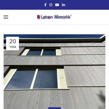
20
TEM