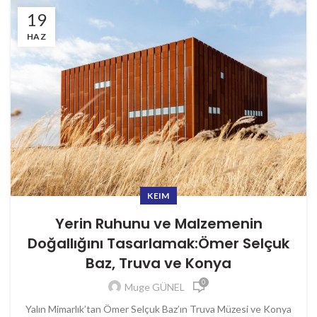
19
HAZ
KEIM
Yerin Ruhunu ve Malzemenin
Doğallığını Tasarlamak:Ömer Selçuk
Baz, Truva ve Konya
0
Muge GÜNEL
Yalın Mimarlık’tan Ömer Selçuk Baz’ın Truva Müzesi ve Konya