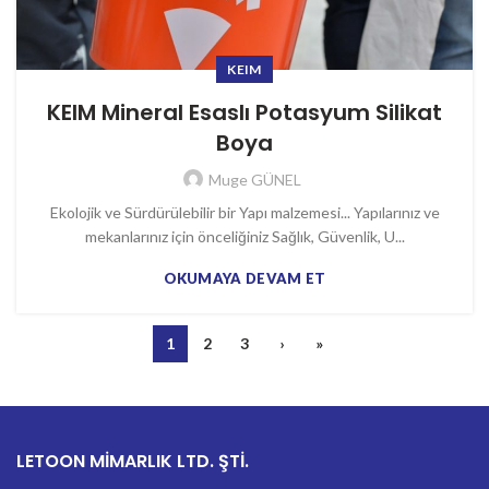
KEIM
KEIM Mineral Esaslı Potasyum Silikat
Boya
Muge GÜNEL
Ekolojik ve Sürdürülebilir bir Yapı malzemesi... Yapılarınız ve
mekanlarınız için önceliğiniz Sağlık, Güvenlik, U...
OKUMAYA DEVAM ET
1
2
3
›
»
LETOON MİMARLIK LTD. ŞTİ.