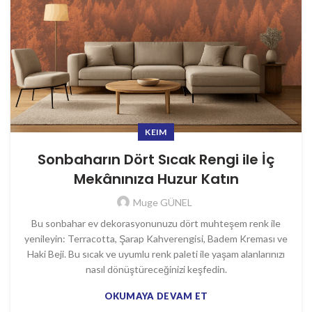
KEIM
Sonbaharın Dört Sıcak Rengi ile İç
Mekânınıza Huzur Katın
Muge GÜNEL
Bu sonbahar ev dekorasyonunuzu dört muhteşem renk ile
yenileyin: Terracotta, Şarap Kahverengisi, Badem Kreması ve
Haki Beji. Bu sıcak ve uyumlu renk paleti ile yaşam alanlarınızı
nasıl dönüştüreceğinizi keşfedin.
OKUMAYA DEVAM ET