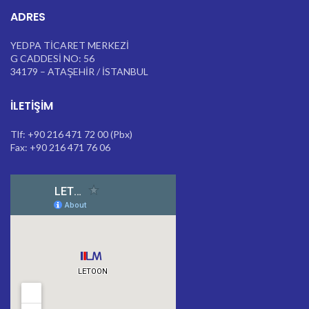
ADRES
YEDPA TİCARET MERKEZİ
G CADDESİ NO: 56
34179 – ATAŞEHİR / İSTANBUL
İLETIŞIM
Tlf: +90 216 471 72 00 (Pbx)
Fax: +90 216 471 76 06