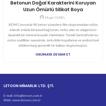
Betonun Doğal Karakterini Koruyan
Uzun Ömürlü Silikat Boya
Muge GÜNEL
KEIM Concretal-W, beton yüzeylere film oluşturmadan nüfuz
ederek onlarla kimyasal bağ kuran, nefes alan ve olağanüstü
dayanıklı bir mineral boyadır. Hamitabat Termik Santrali’nde bu
üstün özellikler sayesinde, zorlu iklim koşullarına ve endüstriyel
etkilere karşı güvenilir bir kalkan oluşturmuştur.
OKUMAYA DEVAM ET
LETOON MİMARLIK LTD. ŞTİ.
E-mail: info@letoon.com.tr
Web: www.letoon.com.tr