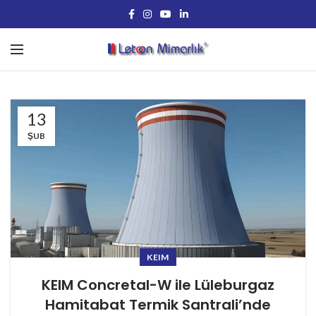
13
ŞUB
KEIM
KEIM Concretal-W ile Lüleburgaz
Hamitabat Termik Santrali’nde