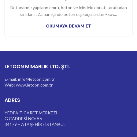
Betonarme yapıların ömrü, beton ve içindeki donatı tarafından
sınırlanır. Zaman içinde beton dış koşullardan –suy...
OKUMAYA DEVAM ET
LETOON MİMARLIK LTD. ŞTİ.
E-mail: info@letoon.com.tr
Web: www.letoon.com.tr
ADRES
YEDPA TİCARET MERKEZİ
G CADDESİ NO: 56
34179 – ATAŞEHİR / İSTANBUL