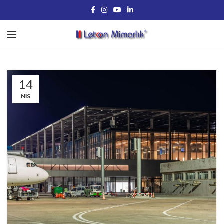
14
NIS