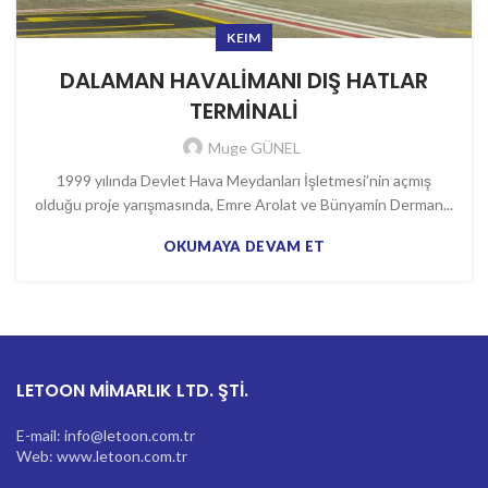
KEIM
DALAMAN HAVALİMANI DIŞ HATLAR
TERMİNALİ
Muge GÜNEL
1999 yılında Devlet Hava Meydanları İşletmesi’nin açmış
olduğu proje yarışmasında, Emre Arolat ve Bünyamin Derman...
OKUMAYA DEVAM ET
LETOON MİMARLIK LTD. ŞTİ.
E-mail: info@letoon.com.tr
Web: www.letoon.com.tr