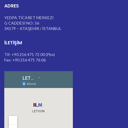
ADRES
YEDPA TİCARET MERKEZİ
G CADDESİ NO: 56
34179 – ATAŞEHİR / İSTANBUL
İLETIŞIM
Tlf: +90 216 471 72 00 (Pbx)
Fax: +90 216 471 76 06