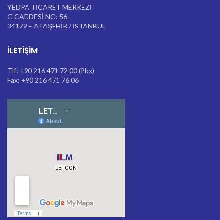
YEDPA TİCARET MERKEZİ
G CADDESİ NO: 56
34179 – ATAŞEHİR / İSTANBUL
İLETIŞIM
Tlf: +90 216 471 72 00 (Pbx)
Fax: +90 216 471 76 06