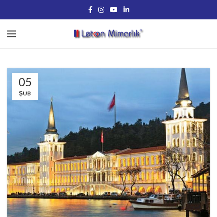
05
ŞUB