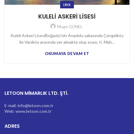
IBIX
KULELİ ASKERİ LİSESİ
Muge GÜNEL
Kuleli Askeri LisesiBoğaziçi’nin Anadolu yakasında Çengelköy
ile Vaniköy arasında yer almakta olup esası, II. Mah...
OKUMAYA DEVAM ET
LETOON MİMARLIK LTD. ŞTİ.
E-mail: info@letoon.com.tr
Web: www.letoon.com.tr
ADRES