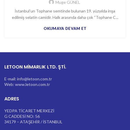
Muge GÜNEL
İstanbul'un Tophane semtinde bulunan 19. yüzyılda inşa
edilmiş selatin camidir. Halk arasında daha çok “Tophane C...
OKUMAYA DEVAM ET
LETOON MİMARLIK LTD. ŞTİ.
E-mail: info@letoon.com.tr
Web: www.letoon.com.tr
ADRES
YEDPA TİCARET MERKEZİ
G CADDESİ NO: 56
34179 – ATAŞEHİR / İSTANBUL