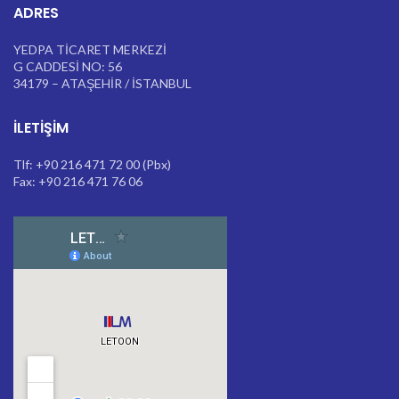
ADRES
YEDPA TİCARET MERKEZİ
G CADDESİ NO: 56
34179 – ATAŞEHİR / İSTANBUL
İLETIŞIM
Tlf: +90 216 471 72 00 (Pbx)
Fax: +90 216 471 76 06