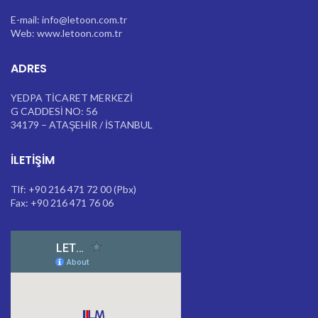
E-mail: info@letoon.com.tr
Web: www.letoon.com.tr
ADRES
YEDPA TİCARET MERKEZİ
G CADDESİ NO: 56
34179 – ATAŞEHİR / İSTANBUL
İLETIŞIM
Tlf: +90 216 471 72 00 (Pbx)
Fax: +90 216 471 76 06