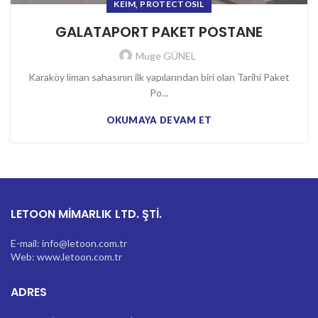
,
KEIM
PROTECTOSIL
GALATAPORT PAKET POSTANE
Muge GÜNEL
Karaköy liman sahasının ilk yapılarından biri olan Tarihi Paket
Po...
OKUMAYA DEVAM ET
LETOON MİMARLIK LTD. ŞTİ.
E-mail: info@letoon.com.tr
Web: www.letoon.com.tr
ADRES