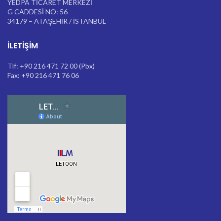
YEDPA TİCARET MERKEZİ
G CADDESİ NO: 56
34179 – ATAŞEHİR / İSTANBUL
İLETIŞIM
Tlf: +90 216 471 72 00 (Pbx)
Fax: +90 216 471 76 06