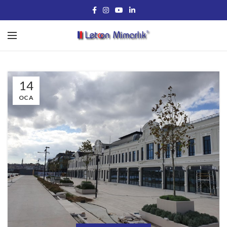
14
OCA