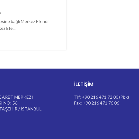
esine bağlı Merkez Efendi
z Efe...
İLETIŞIM
CARET MERKEZİ
Tlf: +90 216 471 72 00 (Pbx)
İ NO: 56
Fax: +90 216 471 76 06
ATAŞEHİR / İSTANBUL