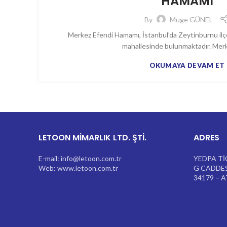
HAMAMI
By
Muge GÜNEL
Merkez Efendi Hamamı, İstanbul’da Zeytinburnu ilç
mahallesinde bulunmaktadır. Merke
OKUMAYA DEVAM ET
LETOON MİMARLIK LTD. ŞTİ.
ADRES
E-mail: info@letoon.com.tr
YEDPA Tİ
Web: www.letoon.com.tr
G CADDES
34179 – 