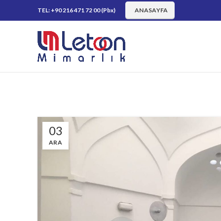
TEL: +90 216 471 72 00 (Pbx)
ANASAYFA
03
ARA