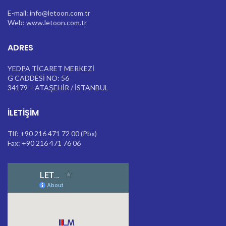
E-mail: info@letoon.com.tr
Web: www.letoon.com.tr
ADRES
YEDPA TİCARET MERKEZİ
G CADDESİ NO: 56
34179 – ATAŞEHİR / İSTANBUL
İLETIŞIM
Tlf: +90 216 471 72 00 (Pbx)
Fax: +90 216 471 76 06