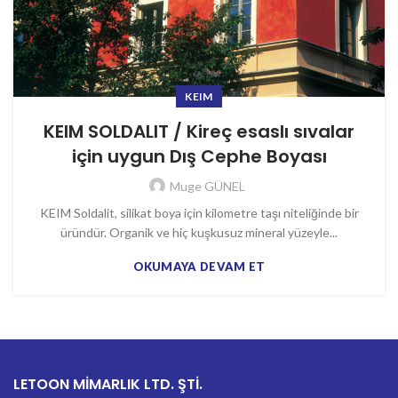
KEIM
KEIM SOLDALIT / Kireç esaslı sıvalar
için uygun Dış Cephe Boyası
Muge GÜNEL
KEIM Soldalit, silikat boya için kilometre taşı niteliğinde bir
üründür. Organik ve hiç kuşkusuz mineral yüzeyle...
OKUMAYA DEVAM ET
LETOON MİMARLIK LTD. ŞTİ.