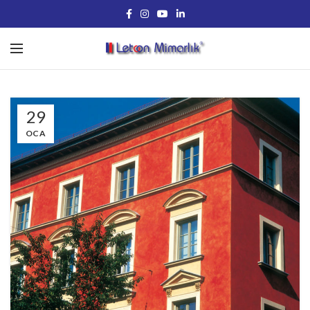
29
OCA