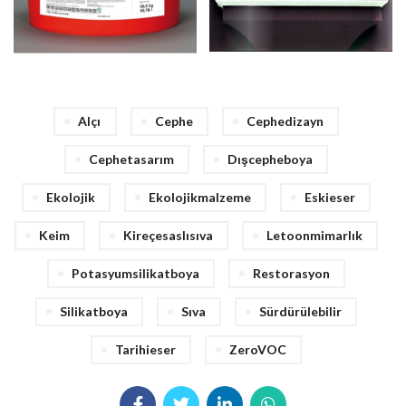
Alçı
Cephe
Cephedizayn
Cephetasarım
Dışcepheboya
Ekolojik
Ekolojikmalzeme
Eskieser
Keim
Kireçesaslısıva
Letoonmimarlık
Potasyumsilikatboya
Restorasyon
Silikatboya
Sıva
Sürdürülebilir
Tarihieser
ZeroVOC