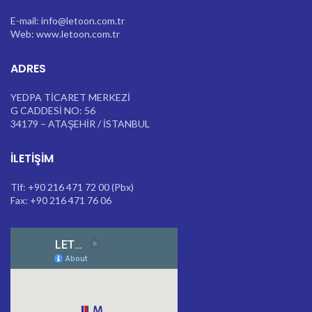
E-mail: info@letoon.com.tr
Web: www.letoon.com.tr
ADRES
YEDPA TİCARET MERKEZİ
G CADDESİ NO: 56
34179 – ATAŞEHİR / İSTANBUL
İLETIŞIM
Tlf: +90 216 471 72 00 (Pbx)
Fax: +90 216 471 76 06