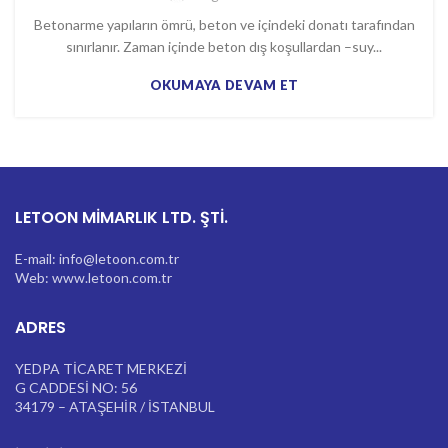
Betonarme yapıların ömrü, beton ve içindeki donatı tarafından
sınırlanır. Zaman içinde beton dış koşullardan –suy...
OKUMAYA DEVAM ET
LETOON MİMARLIK LTD. ŞTİ.
E-mail: info@letoon.com.tr
Web: www.letoon.com.tr
ADRES
YEDPA TİCARET MERKEZİ
G CADDESİ NO: 56
34179 – ATAŞEHİR / İSTANBUL