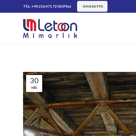
TEL: +90 216 471 72 00 (Pbx)
ANASAYFA
30
NIS