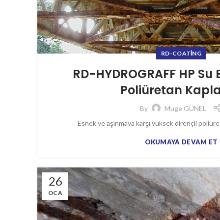
RD-COATING
RD-HYDROGRAFF HP Su Baz
Poliüretan Kap
By
Muge GÜNEL
Esnek ve aşınmaya karşı yüksek dirençli poliüre
OKUMAYA DEVAM ET
26
OCA