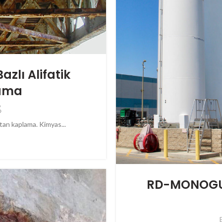
lı Alifatik
lama
tan kaplama. Kimyas...
RD-MONOGUAR