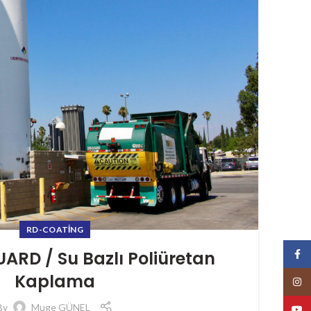
RD-COATING
D / Su Bazlı Poliüretan
Face
Kaplama
Insta
By
Muge GÜNEL
YouT