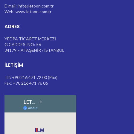
E-mail: info@letoon.com.tr
Web: www.letoon.com.tr
ADRES
YEDPA TİCARET MERKEZİ
G CADDESİ NO: 56
34179 – ATAŞEHİR / İSTANBUL
İLETIŞIM
Tlf: +90 216 471 72 00 (Pbx)
Fax: +90 216 471 76 06