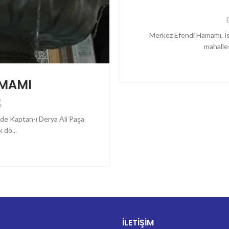
Merkez Efendi Hamamı, İs
mahalle
AMAMI
nde Kaptan-ı Derya Ali Paşa
 dö...
İLETIŞIM