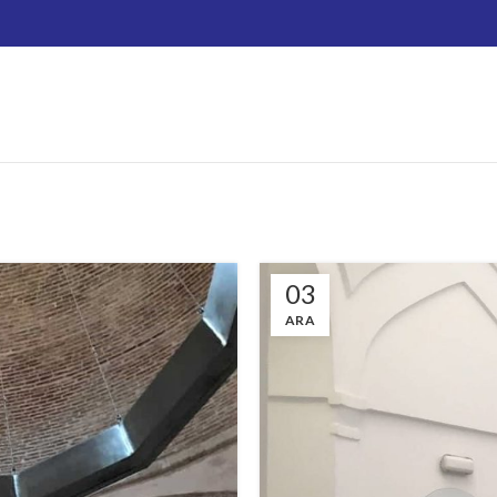
03
ARA