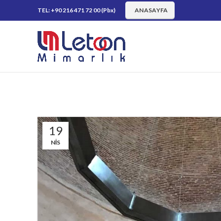
TEL: +90 216 471 72 00 (Pbx)
ANASAYFA
19
NIS