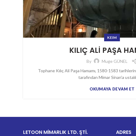
KEIM
KILIÇ ALİ PAŞA H
By
Muge GÜNEL
Tophane Kılıç Ali Paşa Hamamı, 1580-1583 tarihleri
tarafından Mimar Sinan'a ustalık
OKUMAYA DEVAM ET
LETOON MİMARLIK LTD. ŞTİ.
ADRES