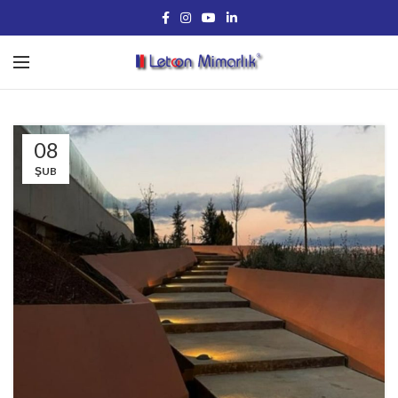
08
ŞUB