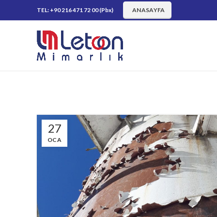
TEL: +90 216 471 72 00 (Pbx)
ANASAYFA
27
OCA