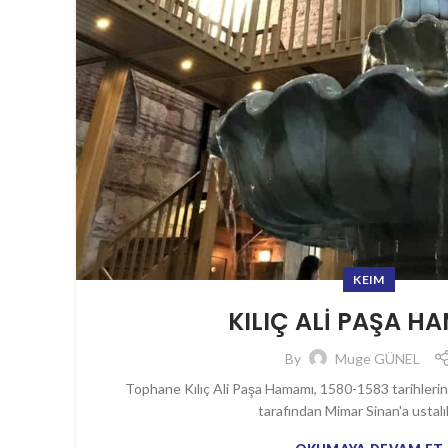
KEIM
KILIÇ ALİ PAŞA H
By
Muge GÜNEL
Tophane Kılıç Ali Paşa Hamamı, 1580-1583 tarihleri
tarafından Mimar Sinan'a ustalık