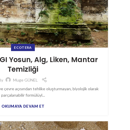
ECOTERA
I Yosun, Alg, Liken, Mantar
Temizliği
By
Muge GÜNEL
 ve çevre açısından tehlike oluşturmayan, biyolojik olarak
parçalanabilir formülüyl...
OKUMAYA DEVAM ET