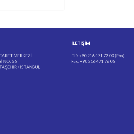
İLETIŞIM
CARET MERKEZİ
Tlf: +90 216 471 72 00 (Pbx)
İ NO: 56
Fax: +90 216 471 76 06
ATAŞEHİR / İSTANBUL