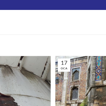
17
OCA