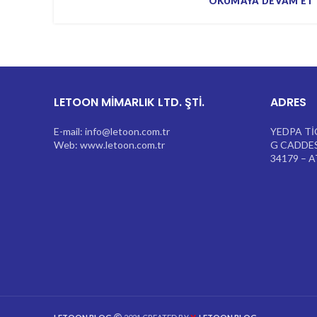
OKUMAYA DEVAM ET
LETOON MİMARLIK LTD. ŞTİ.
ADRES
E-mail: info@letoon.com.tr
YEDPA Tİ
Web: www.letoon.com.tr
G CADDES
34179 – 