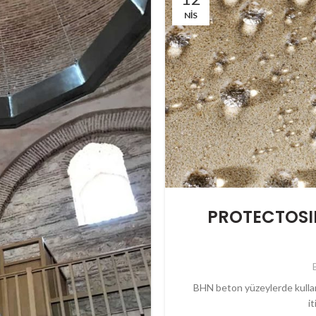
NIS
PROTECTOSIL 
BHN beton yüzeylerde kullan
it