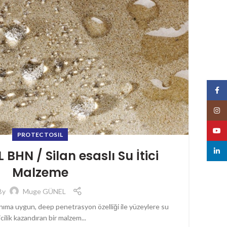
Face
Insta
YouT
PROTECTOSIL
linked
BHN / Silan esaslı Su İtici
Malzeme
By
Muge GÜNEL
ıma uygun, deep penetrasyon özelliği ile yüzeylere su
icilik kazandıran bir malzem...