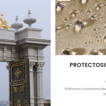
PROTECTOSIL 
BHN beton yüzeylerde kullan
it