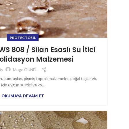
PROTECTOSIL
 808 / Silan Esaslı Su İtici
olidasyon Malzemesi
By
Muge GÜNEL
ı, kumtaşları, pişmiş toprak malzemeler, doğal taşlar vb.
için uygun su itici ve ko...
OKUMAYA DEVAM ET