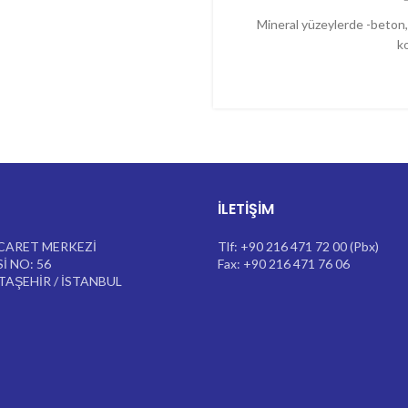
Mineral yüzeylerde -beton, 
k
İLETIŞIM
CARET MERKEZİ
Tlf: +90 216 471 72 00 (Pbx)
İ NO: 56
Fax: +90 216 471 76 06
ATAŞEHİR / İSTANBUL