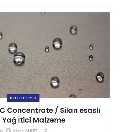
PROTECTOSIL
 Concentrate / Silan esaslı
 Yağ İtici Malzeme
By
Muge GÜNEL