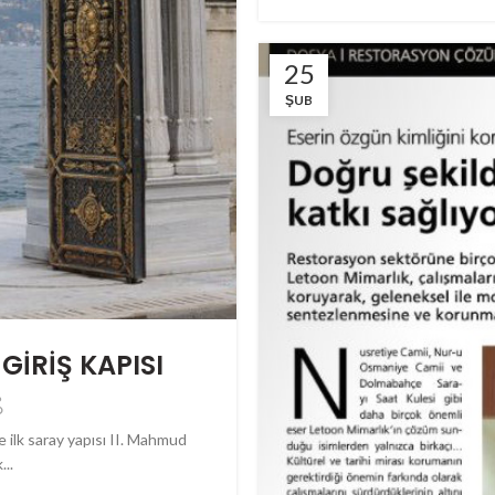
25
ŞUB
GİRİŞ KAPISI
e ilk saray yapısı II. Mahmud
...