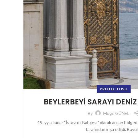
PROTECTOSIL
BEYLERBEYİ SARAYI DENİZ 
By
Muge GÜNEL
19. yy’a kadar “İstavroz Bahçesi” olarak anılan bölged
tarafından inşa edildi. Büyük