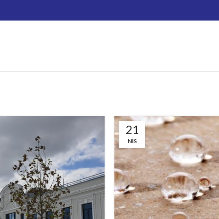
21
NIS