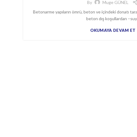
By
Muge GÜNEL
Betonarme yapıların ömrü, beton ve içindeki donatı tara
beton dış koşullardan –suy.
OKUMAYA DEVAM ET