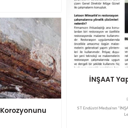
İNŞAAT Yap
ST Endüstri Medya’nın “İNŞA
ı Korozyonunu
Le