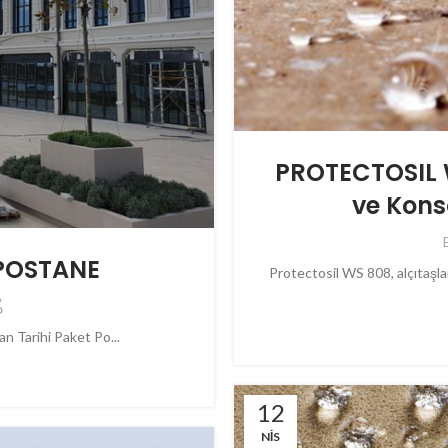
PROTECTOSIL WS
ve Kons
POSTANE
Protectosil WS 808, alçıtaşlar
an Tarihi Paket Po...
12
NIS