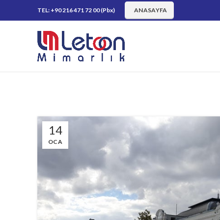
TEL: +90 216 471 72 00 (Pbx)
ANASAYFA
14
OCA