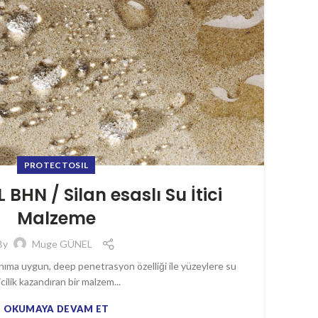
PROTECTOSIL
BHN / Silan esaslı Su İtici
Malzeme
By
Muge GÜNEL
ıma uygun, deep penetrasyon özelliği ile yüzeylere su
icilik kazandıran bir malzem...
OKUMAYA DEVAM ET