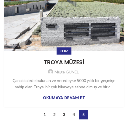
KEIM
TROYA MÜZESİ
Muge GÜNEL
Çanakkale’de bulunan ve neredeyse 5000 yıllık bir geçmişe
sahip olan Troya, bir çok hikayeye sahne olmuş ve bir o...
OKUMAYA DEVAM ET
1
2
3
4
5