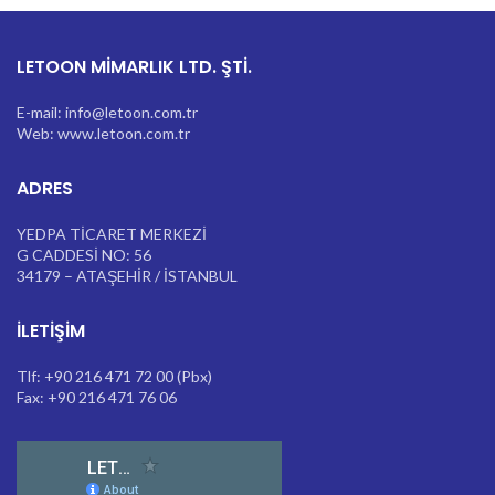
LETOON MİMARLIK LTD. ŞTİ.
E-mail: info@letoon.com.tr
Web: www.letoon.com.tr
ADRES
YEDPA TİCARET MERKEZİ
G CADDESİ NO: 56
34179 – ATAŞEHİR / İSTANBUL
İLETIŞIM
Tlf: +90 216 471 72 00 (Pbx)
Fax: +90 216 471 76 06