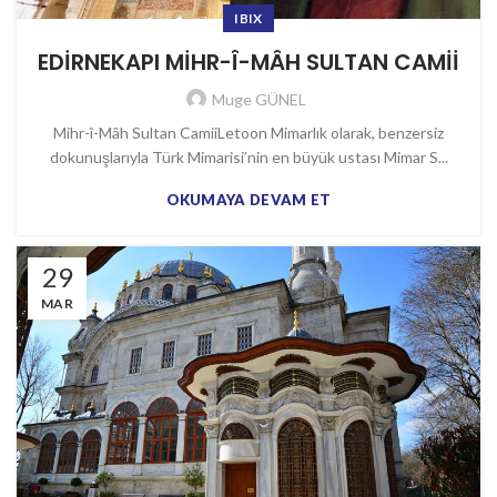
IBIX
EDİRNEKAPI MİHR-Î-MÂH SULTAN CAMİİ
Muge GÜNEL
Mihr-î-Mâh Sultan CamiiLetoon Mimarlık olarak, benzersiz
dokunuşlarıyla Türk Mimarisi’nin en büyük ustası Mimar S...
OKUMAYA DEVAM ET
29
MAR