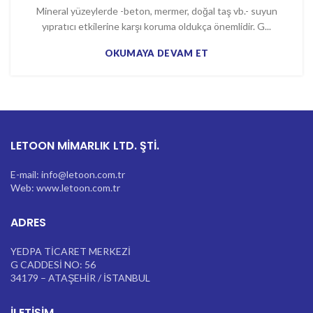
Mineral yüzeylerde -beton, mermer, doğal taş vb.- suyun
yıpratıcı etkilerine karşı koruma oldukça önemlidir. G...
OKUMAYA DEVAM ET
LETOON MİMARLIK LTD. ŞTİ.
E-mail: info@letoon.com.tr
Web: www.letoon.com.tr
ADRES
YEDPA TİCARET MERKEZİ
G CADDESİ NO: 56
34179 – ATAŞEHİR / İSTANBUL
İLETIŞIM