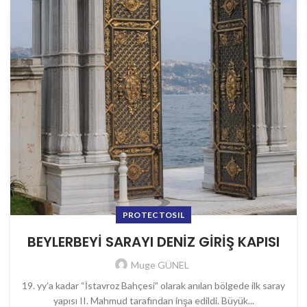
PROTECTOSIL
BEYLERBEYİ SARAYI DENİZ GİRİŞ KAPISI
Muge GÜNEL
19. yy’a kadar “İstavroz Bahçesi” olarak anılan bölgede ilk saray
yapısı II. Mahmud tarafından inşa edildi. Büyük...