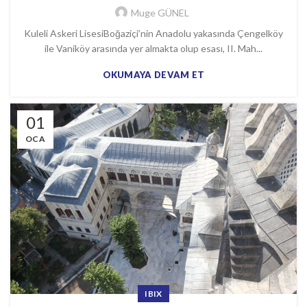
Muge GÜNEL
Kuleli Askeri LisesiBoğaziçi’nin Anadolu yakasında Çengelköy
ile Vaniköy arasında yer almakta olup esası, II. Mah...
OKUMAYA DEVAM ET
01
OCA
IBIX