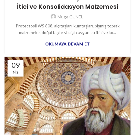
İtici ve Konsolidasyon Malzemesi
Muge GÜNEL
Protectosil WS 808, alçıtaşları, kumtaşları, pişmiş toprak
malzemeler, doğal taşlar vb. için uygun su itici ve ko...
OKUMAYA DEVAM ET
09
NIS