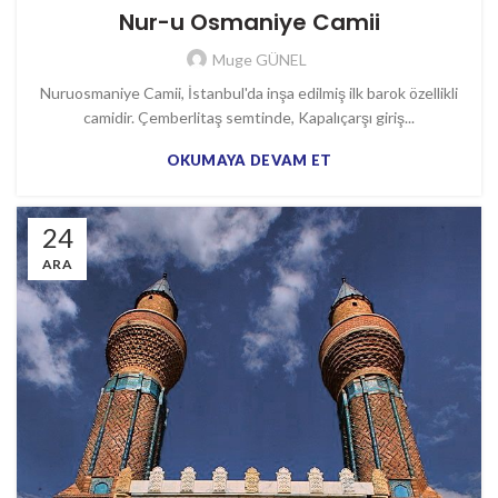
Nur-u Osmaniye Camii
Muge GÜNEL
Nuruosmaniye Camii, İstanbul'da inşa edilmiş ilk barok özellikli
camidir. Çemberlitaş semtinde, Kapalıçarşı giriş...
OKUMAYA DEVAM ET
24
ARA