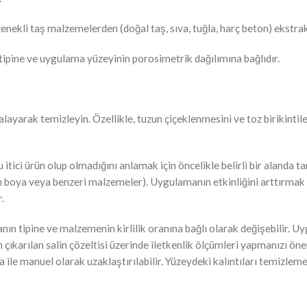
enekli taş malzemelerden (doğal taş, sıva, tuğla, harç beton) ekstra
n tipine ve uygulama yüzeyinin porosimetrik dağılımına bağlıdır.
rçalayarak temizleyin. Özellikle, tuzun çiçeklenmesini ve toz birikinti
ici ürün olup olmadığını anlamak için öncelikle belirli bir alanda tan
an boya veya benzeri malzemeler). Uygulamanın etkinliğini arttırmak i
.
anın tipine ve malzemenin kirlilik oranına bağlı olarak değişebilir.
 çıkarılan salin çözeltisi üzerinde iletkenlik ölçümleri yapmanızı ön
 ile manuel olarak uzaklaştırılabilir. Yüzeydeki kalıntıları temizleme