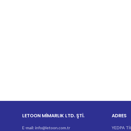
LETOON MİMARLIK LTD. ŞTİ.
ADRES
E-mail: info@letoon.com.tr
YEDPA Tİ