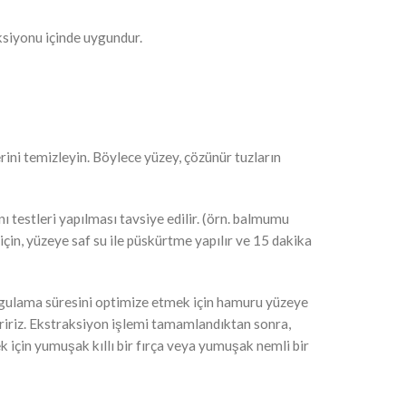
ksiyonu içinde uygundur.
lerini temizleyin. Böylece yüzey, çözünür tuzların
ı testleri yapılması tavsiye edilir. (örn. balmumu
çin, yüzeye saf su ile püskürtme yapılır ve 15 dakika
 Uygulama süresini optimize etmek için hamuru yüzeye
eririz. Ekstraksiyon işlemi tamamlandıktan sonra,
k için yumuşak kıllı bir fırça veya yumuşak nemli bir