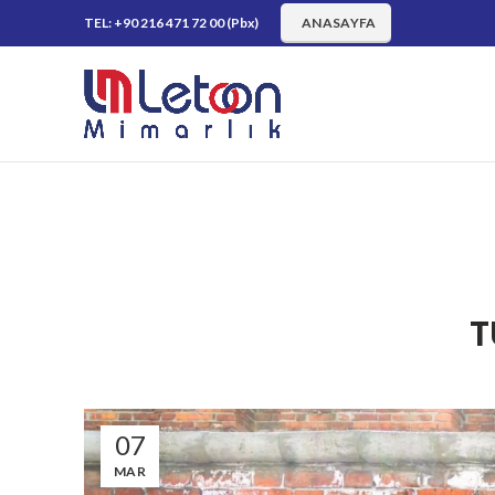
TEL: +90 216 471 72 00 (Pbx)
ANASAYFA
T
07
MAR