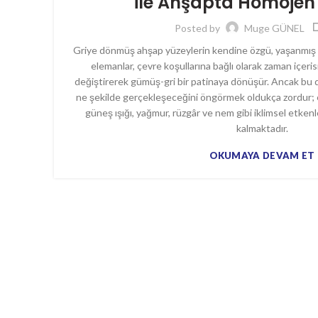
ile Ahşapta Homojen 
Posted by
Muge GÜNEL
Griye dönmüş ahşap yüzeylerin kendine özgü, yaşanmış bi
elemanlar, çevre koşullarına bağlı olarak zaman içeri
değiştirerek gümüş-gri bir patinaya dönüşür. Ancak b
ne şekilde gerçekleşeceğini öngörmek oldukça zordur; çü
güneş ışığı, yağmur, rüzgâr ve nem gibi iklimsel etken
kalmaktadır.
OKUMAYA DEVAM ET