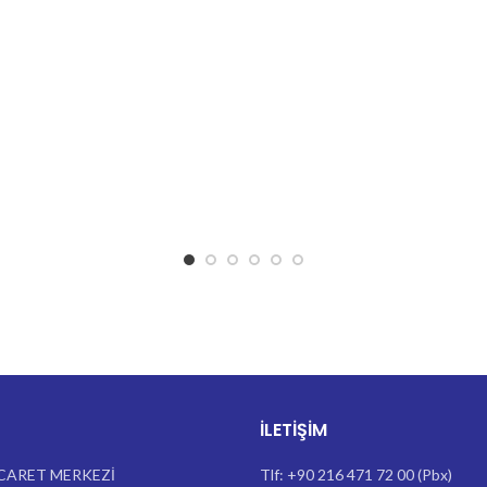
İLETIŞIM
CARET MERKEZİ
Tlf: +90 216 471 72 00 (Pbx)