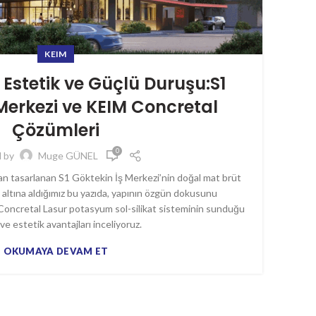
İç 
geli
per
KEIM
Estetik ve Güçlü Duruşu:S1
karşı
Merkezi ve KEIM Concretal
Çözümleri
0
d by
Muge GÜNEL
an tasarlanan S1 Göktekin İş Merkezi’nin doğal mat brüt
altına aldığımız bu yazıda, yapının özgün dokusunu
oncretal Lasur potasyum sol-silikat sisteminin sunduğu
ve estetik avantajları inceliyoruz.
OKUMAYA DEVAM ET