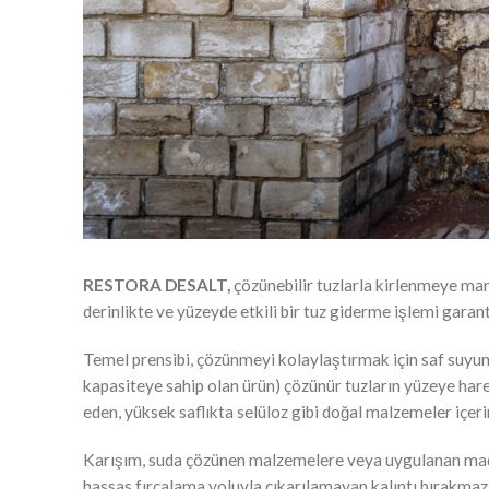
RESTORA DESALT,
çözünebilir tuzlarla kirlenmeye maru
derinlikte ve yüzeyde etkili bir tuz giderme işlemi gara
Temel prensibi, çözünmeyi kolaylaştırmak için saf suyu
kapasiteye sahip olan ürün) çözünür tuzların yüzeye hare
eden, yüksek saflıkta selüloz gibi doğal malzemeler içerir
Karışım, suda çözünen malzemelere veya uygulanan madde
hassas fırçalama yoluyla çıkarılamayan kalıntı bırakmaz