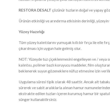
RESTORA DESALT
çözünür tuzların doğal ve yapay göz
Ürünün etkinliği ve arındırma etkisinin derinliği, yüzeyi
Yüzey Hazırlığı
Tüm yüzey kalıntılarını yumuşak kıllı bir fırça ile elle fı
çıkarılması için uygun hale gelmiş olur.
NOT: Yüzeyde tuz çiçeklenmesini engelleyen ve / veya su it
kalıntısı, polimer bazlı koruyucu maddeler, film oluştur
beklenerek suyun gözeneklere nüfuz etmesine izin verilir
Uygulama süresi tipik olarak 48 saattir. Ancak alt tabak
sürerek ve sabit aralıklarla alınan hamur numunelerinden
ekstrakte edilen tuzları içeren kurumuş hamur bir spatula
sünger kullanabilirsiniz.