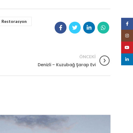
Restorasyon
Face
Insta
YouT
ÖNCEKI
linked
Denizli – Kuzubağ Şarap Evi
23
HAZ