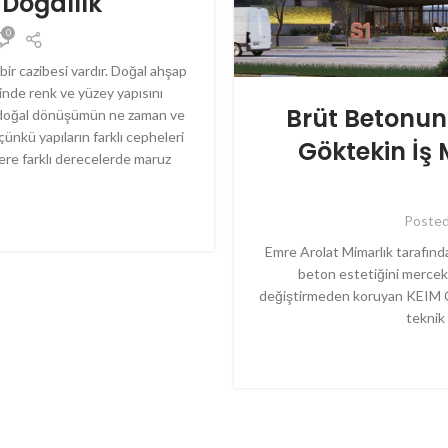
Doğallık
0
r cazibesi vardır. Doğal ahşap
sinde renk ve yüzey yapısını
Brüt Betonun 
u doğal dönüşümün ne zaman ve
nkü yapıların farklı cepheleri
Göktekin İş 
lere farklı derecelerde maruz
Poste
Emre Arolat Mimarlık tarafınd
beton estetiğini mercek 
değiştirmeden koruyan KEIM C
teknik 